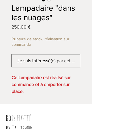
Lampadaire "dans
les nuages"
Prix
250,00 €
Rupture de stock, réalisation sur
commande
Je suis intéressé(e) par cet article
Ce Lampadaire est réalisé sur
commande et à emporter sur
place.
Ce lampadaire sera parfait pour
créer une ambiance douce et
BOIS FLOTTÉ
feutrée, il donnera un charme
naturel à votre intérieur.
By Tallie