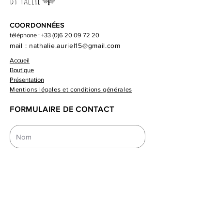
Le pied est composé d'un
COORDONNÉES
assemblage de bois flotté pour
téléphone :
+33 (0)6 20 09 72 20
atteindre une hauteur variable de
mail :
nathalie.auriel15@gmail.com
1,50 à 2m . Les morceaux de bois
Accueil
flotté ont été soigneusement
Boutique
choisis par leurs formes originales
Présentation
et sinueuses et sont solidement
Mentions légales et conditions générales
fixés les uns aux autres par
FORMULAIRE DE CONTACT
vissage.
Il est positionné sur une socle en
métal couleur aluminium (autres
couleurs au choix)
L'abat jour de conception unique
et artisanale, est composé d'une
superposition de papier
japonnais formant un nuage.
Le papier de soie que j'utilise est