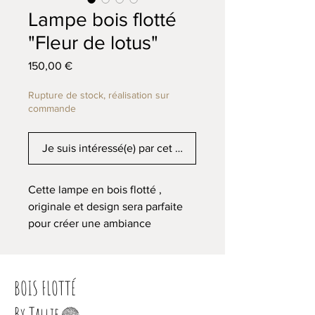
Lampe bois flotté
"Fleur de lotus"
Prix
150,00 €
Rupture de stock, réalisation sur
commande
Je suis intéressé(e) par cet article
Cette lampe en bois flotté ,
originale et design sera parfaite
pour créer une ambiance
chaleureuse et feutrée, Elle
donnera un charme naturel à
votre intérieur.
BOIS FLOTTÉ
L'abat jour est de conception
By Tallie