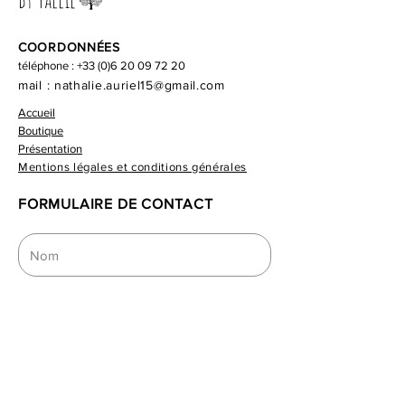
unique et artisanale, il est
composé de pétales formant une
COORDONNÉES
fleur en papier de soie.
téléphone :
+33 (0)6 20 09 72 20
Le papier de soie "Yryu" que
mail :
nathalie.auriel15@gmail.com
j'utilise est fabriqué dans la pure
Accueil
tradition japonnaise à partir de
Boutique
fibre de murier. Il signifie "nuage
Présentation
de dragon" et assure une
Mentions légales et conditions générales
durabilité exceptionnelle.
FORMULAIRE DE CONTACT
Le morceau de bois flotté a été
soigneusement choisi par sa
forme originale, il a été poncé et
traité avec de la cire d'abeille
pour mettre en valeur le veinage
du bois.
L'éclairage est réalisé à partir
d'une petite ampoule 4W
maximum, douille E14.