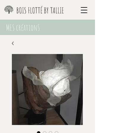
BOIS FLOTTÉ BY TALLIE
MES créationS