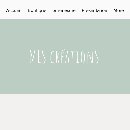
Accueil
Boutique
Sur-mesure
Présentation
More
MES créationS