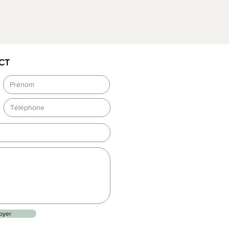
r de soie "Unryu" que j'utilise
iqué dans la pure tradition
se à partir de fibre de murier. Il
e "nuage de dragon" et assure
abilité exceptionnelle.
CT
r de soie que j'utilise est
 dans la pure tradition
se à partir de fibre de murier. Il
e "nuage de dragon" et assure
abilité exceptionnelle.
age est réalisé à partir d'une
 7,5W maximum, douille E27.
ement électrique est aux
CE (, cordon et interrupteur).
e du nuage : 30cm.
mande je peux réaliser des
oyer
ions de diamètre plus important