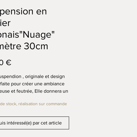
pension en
ier
onais"Nuage"
mètre 30cm
Prix
0 €
uspendion , originale et design
rfaite pour créer une ambiance
euse et feutrée, Elle donnera un
naturel à votre intérieur.
de stock, réalisation sur commande
jour est de conception unique et
ale, il est composé de
uis intéressé(e) par cet article
sition de feuille de papier
s formant un nuage.