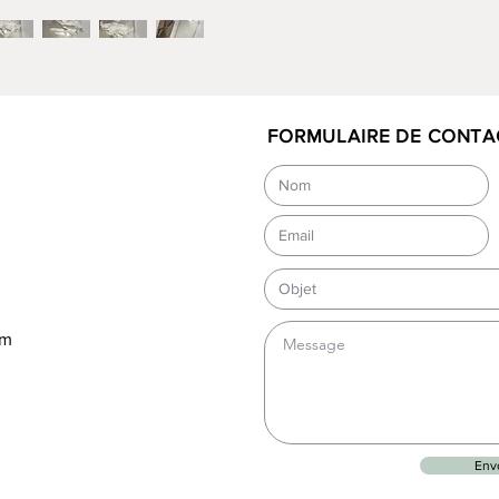
Le papie
est fabr
japonnai
signifi
une dur
FORMULAIRE DE CONTA
Le papie
fabriqué
japonnai
signifi
une dur
L'éclair
ampoule
om
L'équip
normes 
Diamètr
Sur com
Env
suspens