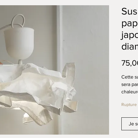
Sus
pap
jap
dia
75,0
Cette s
sera pa
chaleur
charme 
Rupture 
L'abat 
artisan
Je s
superpo
japonai